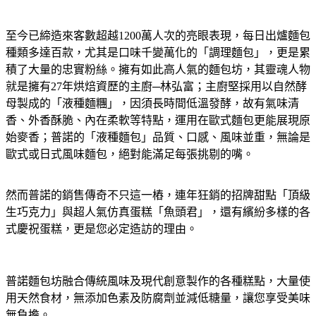
至今已締造來客數超越1200萬人次的亮眼表現，每日出爐麵包
種類多達百款，尤其是口味千變萬化的「調理麵包」，更是累
積了大量的忠實粉絲。擁有如此高人氣的麵包坊，其靈魂人物
就是擁有27年烘焙資歷的主廚─林弘富；主廚堅採用以自然酵
母製成的「液種麵糰」，因須長時間低溫發酵，故有氣味清
香、外香酥脆、內在柔軟等特點，運用在歐式麵包更能展現原
始麥香；普諾的「液種麵包」品質、口感、風味並重，無論是
歐式或日式風味麵包，絕對能滿足每張挑剔的嘴。
然而普諾的銷售傳奇不只這一樁，連年狂銷的招牌甜點「頂級
生巧克力」與超人氣仿真蛋糕「魚頭君」，還有繽紛多樣的各
式慶祝蛋糕，更是您必定造訪的理由。
普諾麵包坊融合傳統風味及現代創意製作的各種糕點，大量使
用天然食材，無添加色素及防腐劑並減低糖量，讓您享受美味
無負擔。