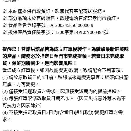
※ 本站僅提供自取預訂，恕無代客宅配寄送服務。
※ 部分品項未於官網販售，歡迎電洽普諾忠孝門市預訂。
※ 食品業者登錄字號：A-200245856-00000-9
※ 投保產品責任險字號：1200字第14PL0N000494號
提醒您！普諾烘焙品皆為成立訂單後製作，為體驗最新鮮美味
的產品，請務必於指定日至門市完成提領，若當日未完成取
貨，保鮮期將減少，進而影響風味！
當您成立訂單後，如因故需變更/取消，敬請配合下列事項：
(1) 請於原取貨日的4日前，私訊或來電變更事宜；經確認供應
無虞，方可變更。
(2) 僅接受延遲取貨之需求，恕無接受短期內的提前提領。
(3) 每張訂單限修改取貨日期乙次。（因天災或意外等人為不
可抗力之因素除外）
(4) 不接受指定取貨日2日內(含當日)提出取消/變更訂單之需
求。