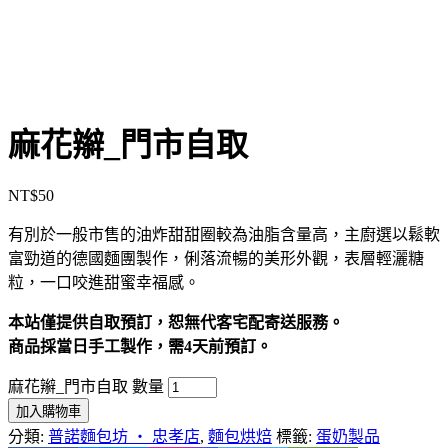
麻花辮_門市自取
NT$
50
有別於一般市售的油炸甜甜圈較為油脂含量高，主廚選以鬆軟
富勁道的德國麵團製作，俐落流暢的美形外觀，表層輕灑糖
粒，一口咬進甜蜜幸福感。
本站僅提供自取預訂，恕無代客宅配寄送服務。
商品採當日手工製作，需4天前預訂。
麻花辮_門市自取 數量
加入購物車
分類:
普諾麵包坊 ‧ 忠孝店
,
麵包烘焙
標籤:
蛋奶製品