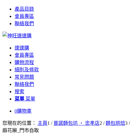
產品目錄
會員專區
聯絡我們
速速購
會員專區
購物流程
細則及條款
常見問題
聯絡我們
搜索
菜單
菜單
0
購物車
您現在的位置：
主頁
1
/
普諾麵包坊 ‧ 忠孝店
2
/
麵包烘焙
3
/
麻花辮_門市自取