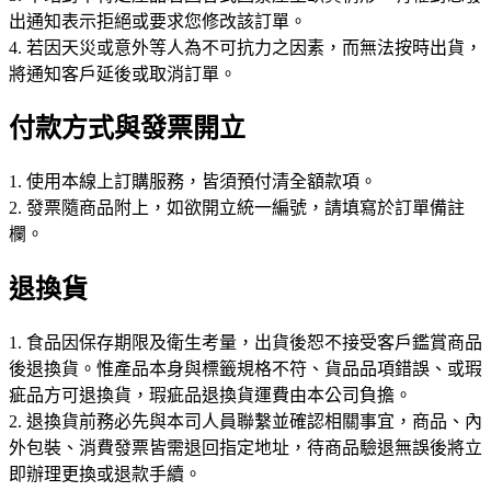
出通知表示拒絕或要求您修改該訂單。
4. 若因天災或意外等人為不可抗力之因素，而無法按時出貨，
將通知客戶延後或取消訂單。
付款方式與發票開立
1. 使用本線上訂購服務，皆須預付清全額款項。
2. 發票隨商品附上，如欲開立統一編號，請填寫於訂單備註
欄。
退換貨
1. 食品因保存期限及衛生考量，出貨後恕不接受客戶鑑賞商品
後退換貨。惟產品本身與標籤規格不符、貨品品項錯誤、或瑕
疵品方可退換貨，瑕疵品退換貨運費由本公司負擔。
2. 退換貨前務必先與本司人員聯繫並確認相關事宜，商品、內
外包裝、消費發票皆需退回指定地址，待商品驗退無誤後將立
即辦理更換或退款手續。