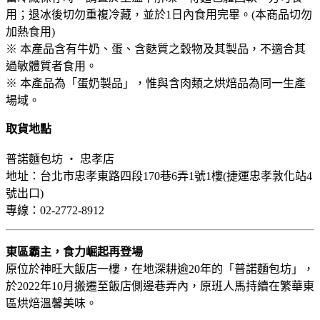
用；退冰後切勿重複冷藏，並於1日內食用完畢。(本商品切勿
加熱食用)
※ 本產品含有牛奶、蛋、含麩質之穀物及其製品，不適合其
過敏體質者食用。
※ 本產品為「蛋奶製品」，惟與含肉類之烘焙品為同一生產
場域。
取貨地點
普諾麵包坊 ‧ 忠孝店
地址：台北市忠孝東路四段170巷6弄1號1樓(捷運忠孝敦化站4
號出口)
專線：02-2772-8912
東區霸主，食力崛起再登場
原位於神旺大飯店一樓，在地深耕逾20年的「普諾麵包坊」，
於2022年10月搬遷至飯店側邊巷弄內，原班人馬持續在繁華東
區烘焙溫馨美味。