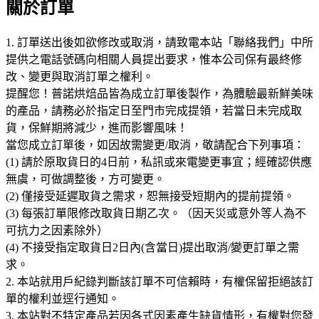
關於訂單
1. 訂單送出後如欲修改或取消，請致電本站「聯絡我們」中所
提供之電話號碼向相關人員提出要求，惟本公司保有最終修
改、變更與取消訂單之權利。
提醒您！普諾烘焙品皆為成立訂單後製作，為體驗最新鮮美味
的產品，請務必於指定日至門市完成提領，若當日未完成取
貨，保鮮期將減少，進而影響風味！
當您成立訂單後，如因故需變更/取消，敬請配合下列事項：
(1) 請於原取貨日的4日前，私訊或來電變更事宜；經確認供應
無虞，可做調整後，方可變更。
(2) 僅接受延遲取貨之需求，恕無接受短期內的提前提領。
(3) 每張訂單限修改取貨日期乙次。（因天災或意外等人為不
可抗力之因素除外）
(4) 不接受指定取貨日2日內(含當日)提出取消/變更訂單之需
求。
2. 本站就用戶紀錄判斷該訂單不可信賴時，有權保留拒絕該訂
單的權利並逕行通知。
3. 本站對不特定產品若因各式因素產生缺貨情形，有權對您發