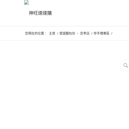
您現在的位置：
主頁
/
普諾麵包坊 ‧ 忠孝店
/
伴手禮專區
/