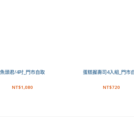
魚頭君/4吋_門市自取
蛋糕握壽司4入組_門市
NT$
1,080
NT$
720