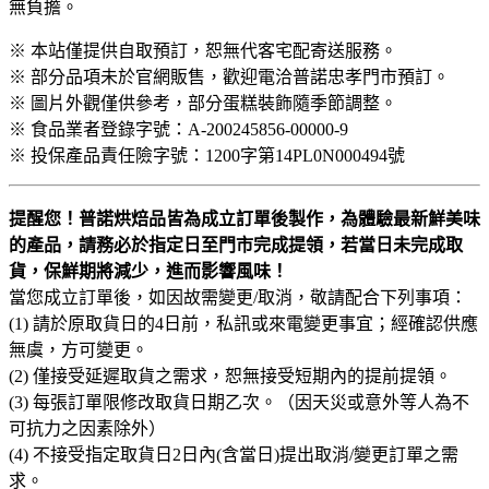
無負擔。
※ 本站僅提供自取預訂，恕無代客宅配寄送服務。
※ 部分品項未於官網販售，歡迎電洽普諾忠孝門市預訂。
※ 圖片外觀僅供參考，部分蛋糕裝飾隨季節調整。
※ 食品業者登錄字號：A-200245856-00000-9
※ 投保產品責任險字號：1200字第14PL0N000494號
提醒您！普諾烘焙品皆為成立訂單後製作，為體驗最新鮮美味
的產品，請務必於指定日至門市完成提領，若當日未完成取
貨，保鮮期將減少，進而影響風味！
當您成立訂單後，如因故需變更/取消，敬請配合下列事項：
(1) 請於原取貨日的4日前，私訊或來電變更事宜；經確認供應
無虞，方可變更。
(2) 僅接受延遲取貨之需求，恕無接受短期內的提前提領。
(3) 每張訂單限修改取貨日期乙次。（因天災或意外等人為不
可抗力之因素除外）
(4) 不接受指定取貨日2日內(含當日)提出取消/變更訂單之需
求。