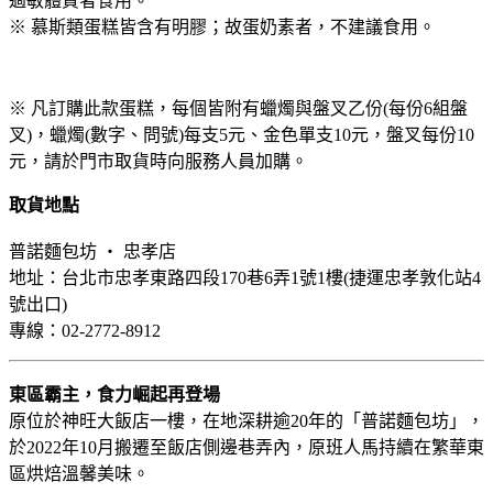
過敏體質者食用。
※ 慕斯類蛋糕皆含有明膠；故蛋奶素者，不建議食用。
※ 凡訂購此款蛋糕，每個皆附有蠟燭與盤叉乙份(每份6組盤
叉)，蠟燭(數字、問號)每支5元、金色單支10元，盤叉每份10
元，請於門市取貨時向服務人員加購。
取貨地點
普諾麵包坊 ‧ 忠孝店
地址：台北市忠孝東路四段170巷6弄1號1樓(捷運忠孝敦化站4
號出口)
專線：02-2772-8912
東區霸主，食力崛起再登場
原位於神旺大飯店一樓，在地深耕逾20年的「普諾麵包坊」，
於2022年10月搬遷至飯店側邊巷弄內，原班人馬持續在繁華東
區烘焙溫馨美味。