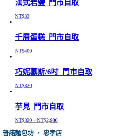
法式岩鹽_門市自取
NT$
33
千層蛋糕_門市自取
NT$
400
巧妮慕斯/6吋_門市自取
NT$
820
芋見_門市自取
NT$
820
–
NT$
2,980
普諾麵包坊 ‧ 忠孝店