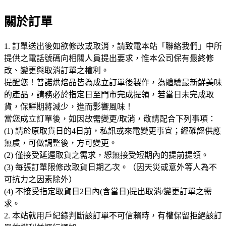
關於訂單
1. 訂單送出後如欲修改或取消，請致電本站「聯絡我們」中所
提供之電話號碼向相關人員提出要求，惟本公司保有最終修
改、變更與取消訂單之權利。
提醒您！普諾烘焙品皆為成立訂單後製作，為體驗最新鮮美味
的產品，請務必於指定日至門市完成提領，若當日未完成取
貨，保鮮期將減少，進而影響風味！
當您成立訂單後，如因故需變更/取消，敬請配合下列事項：
(1) 請於原取貨日的4日前，私訊或來電變更事宜；經確認供應
無虞，可做調整後，方可變更。
(2) 僅接受延遲取貨之需求，恕無接受短期內的提前提領。
(3) 每張訂單限修改取貨日期乙次。（因天災或意外等人為不
可抗力之因素除外）
(4) 不接受指定取貨日2日內(含當日)提出取消/變更訂單之需
求。
2. 本站就用戶紀錄判斷該訂單不可信賴時，有權保留拒絕該訂