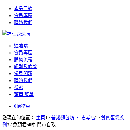
產品目錄
會員專區
聯絡我們
速速購
會員專區
購物流程
細則及條款
常見問題
聯絡我們
搜索
菜單
菜單
0
購物車
您現在的位置：
主頁
1
/
普諾麵包坊 ‧ 忠孝店
2
/
擬真蛋糕系
列
3
/
魚頭君/4吋_門市自取