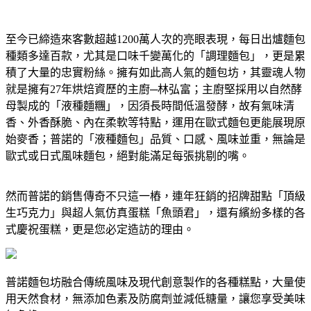
至今已締造來客數超越1200萬人次的亮眼表現，每日出爐麵包
種類多達百款，尤其是口味千變萬化的「調理麵包」，更是累
積了大量的忠實粉絲。擁有如此高人氣的麵包坊，其靈魂人物
就是擁有27年烘焙資歷的主廚─林弘富；主廚堅採用以自然酵
母製成的「液種麵糰」，因須長時間低溫發酵，故有氣味清
香、外香酥脆、內在柔軟等特點，運用在歐式麵包更能展現原
始麥香；普諾的「液種麵包」品質、口感、風味並重，無論是
歐式或日式風味麵包，絕對能滿足每張挑剔的嘴。
然而普諾的銷售傳奇不只這一樁，連年狂銷的招牌甜點「頂級
生巧克力」與超人氣仿真蛋糕「魚頭君」，還有繽紛多樣的各
式慶祝蛋糕，更是您必定造訪的理由。
普諾麵包坊融合傳統風味及現代創意製作的各種糕點，大量使
用天然食材，無添加色素及防腐劑並減低糖量，讓您享受美味