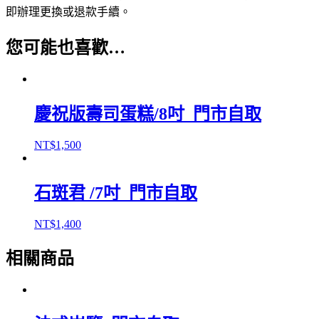
即辦理更換或退款手續。
您可能也喜歡…
慶祝版壽司蛋糕/8吋_門市自取
NT$
1,500
石斑君 /7吋_門市自取
NT$
1,400
相關商品