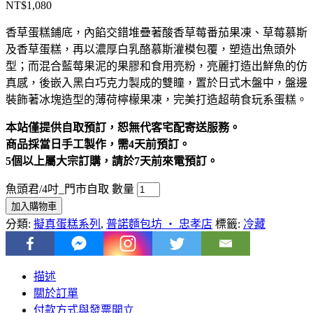
NT$
1,080
香草蛋糕鋪底，內餡交錯堆疊著酸香草莓番茄果凍、草莓慕斯
及香草蛋糕，再以濃厚白乳酪慕斯灌模包覆，塑造出魚頭外
型；而混合藍莓果泥的果膠和食用亮粉，亮麗打造出鮮魚的仿
真感，後嵌入黑白巧克力製成的雙瞳，置於日式木盤中，盤邊
裝飾著冰塊造型的薄荷檸檬果凍，完美打造超萌食玩系蛋糕。
本站僅提供自取預訂，恕無代客宅配寄送服務。
商品採當日手工製作，需4天前預訂。
5個以上屬大宗訂購，請於7天前來電預訂。
魚頭君/4吋_門市自取 數量
加入購物車
分類:
擬真蛋糕系列
,
普諾麵包坊 ‧ 忠孝店
標籤:
冷藏
描述
關於訂單
付款方式與發票開立