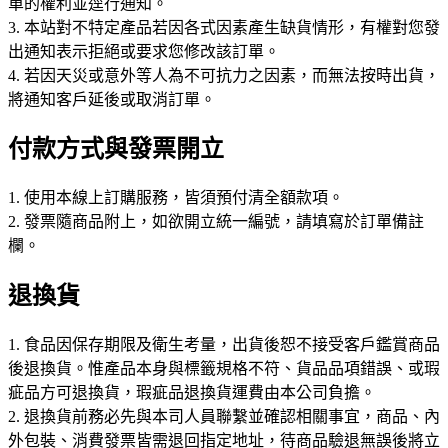
單的權利並逕行通知。
3. 本站對不特定產品若因各式因素產生缺貨情形，有權對您發
出通知表示拒絕或要求您修改該訂單。
4. 若因天災或意外等人為不可抗力之因素，而無法按時出貨，
將通知客戶延後或取消訂單。
付款方式與發票開立
1. 使用本線上訂購服務，皆須預付清全額款項。
2. 發票隨商品附上，如欲開立統一編號，請填寫於訂單備註
欄。
退換貨
1. 食品因保存期限及衛生考量，出貨後恕不接受客戶鑑賞商品
後退換貨。惟產品本身與標籤規格不符、貨品品項錯誤、或瑕
疵品方可退換貨，瑕疵品退換貨運費由本公司負擔。
2. 退換貨前務必先與本司人員聯繫並確認相關事宜，商品、內
外包裝、消費發票皆需退回指定地址，待商品驗退無誤後將立